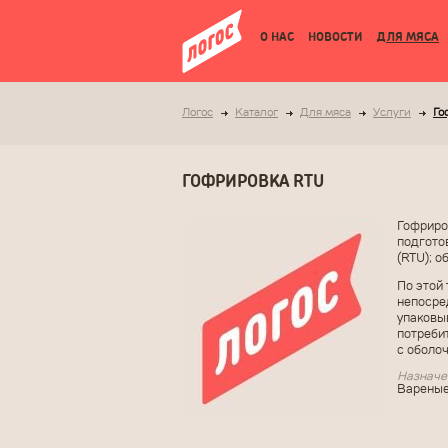
О НАС
НОВОСТИ
ДЛЯ МЯСА
Логос
Каталог
Для мяса
Услуги
Го
ГОФРИРОВКА RTU
Гофриро
подгото
(RTU); о
По этой
непосре
упаковы
потреби
с оболо
Назначе
Вареные