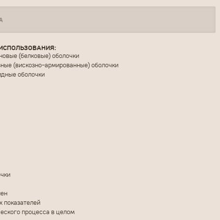
А
ИСПОЛЬЗОВАНИЯ:
новые (белковые) оболочки
ные (вискозно-армированные) оболочки
дные оболочки
ЗАКАЗАТЬ ТОВАР
очки
лен
х показателей
еского процесса в целом