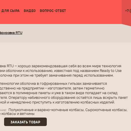
ДЛЯ СЫРА
ВИДЕО
ВОПРОС-ОТВЕТ
+7 
фрировка RTU
вка RTU – хорошо зарекомендовавшая себя во всем мире технология
вки оболочки к использованию, известная под названием Ready to Use
болочка при этом не требует замачивания перед использованием.
 технологии оболочка в гофрированных гильзах замачивается
дственно на предприятии - изготовителя, затем герметично
ваются в полимерные пакеты и уже в таком виде попадает на склад
теля. Оператору набивочного оборудования остаётся лишь вскрыть пакет
чкой и немедленно приступить к изготовлению колбасных изделий.
ние:
Полукопченые и варено-копченые колбасы, Сырокопченые колбасы,
 колбасы и ветчины
ЗАКАЗАТЬ ТОВАР