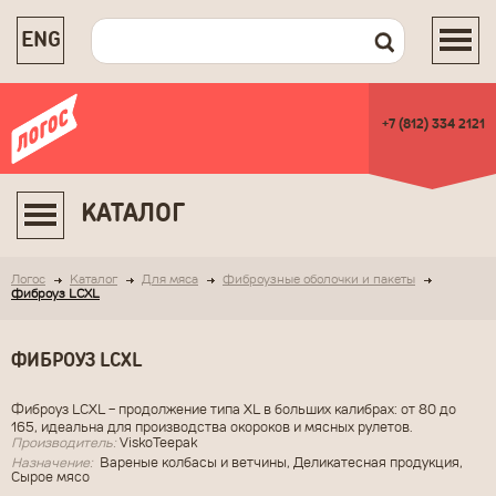
ENG
+7 (812) 334 2121
КАТАЛОГ
Логос
Каталог
Для мяса
Фиброузные оболочки и пакеты
Фиброуз LCXL
ФИБРОУЗ LCXL
Фиброуз LCXL - продолжение типа
XL
в больших калибрах: от 80 до
165, идеальна для производства окороков и мясных рулетов.
Производитель:
ViskoTeepak
Назначение:
Вареные колбасы и ветчины, Деликатесная продукция,
Сырое мясо